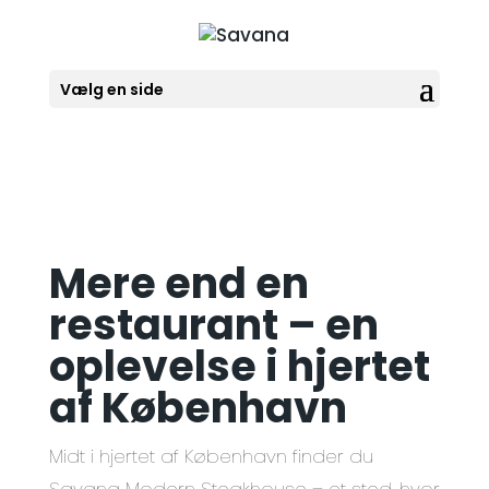
Vælg en side
Mere end en
restaurant – en
oplevelse i hjertet
af København
Midt i hjertet af København finder du