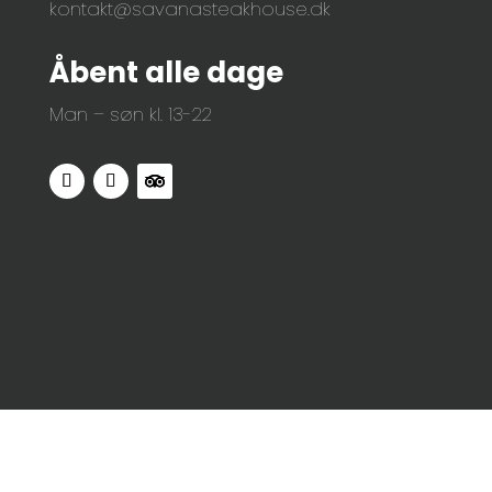
kontakt@savanasteakhouse.dk
Åbent alle dage
Man – søn kl. 13-22