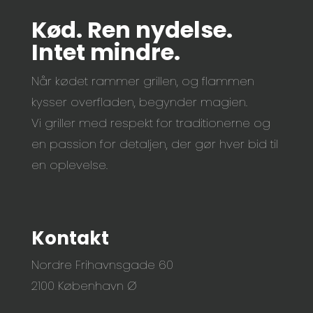
Kød. Ren nydelse.
Intet mindre.
Når kødet rammer grillen, og flammen
kysser overfladen, begynder magien.
Vi griller med respekt for traditionerne og
en passion for detaljen, der gør hver bid til
en oplevelse.
Kontakt
Nordre Frihavnsgade 60
2100 København Ø