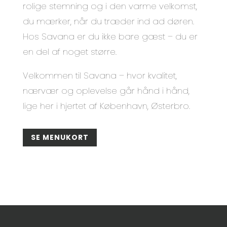
rolige stemning og i den varme velkomst,
du mærker, når du træder ind ad døren.
Hos Savana er du ikke bare gæst – du er
en del af noget større.
Velkommen til Savana – hvor kvalitet,
nærvær og oplevelse går hånd i hånd,
lige her i hjertet af København, Østerbro.
SE MENUKORT