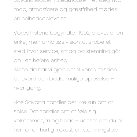
Savana Modern Steakhouse – et sted, hvor
mad, atmosfære og gæstfrihed mødes i
en helhedsoplevelse.
Vores historie begyndte i 1992, drevet af en
enkel, men ambitiøs vision: at skabe et
sted, hvor service, smag og stemning går
op i en højere enhed.
Siden da har vi gjort det til vores mission
at levere den bedst mulige oplevelse –
hver gang.
Hos Savana handler det ikke kun om at
spise. Det handler om at føle sig
velkommen, fri og tilpas – uanset om du er
her for en hurtig frokost, en stemningsfuld