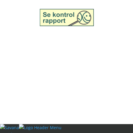
hver bid til en oplevelse.
Copyright © Savana | Modern Steakhouse – Der 