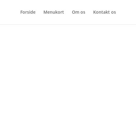
Forside
Menukort
Om os
Kontakt os
Kontakt
.
overfladen, begynder magien.
Nordre Frihavnsgade 60
assion for detaljen, der gør
2100 København Ø