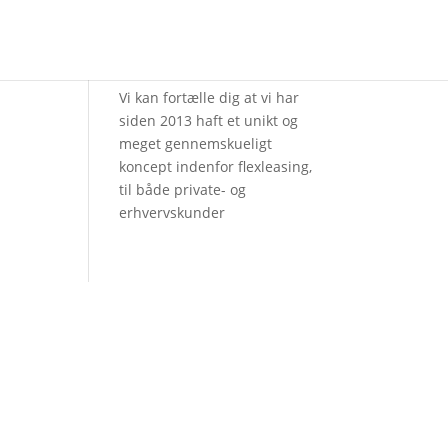
Dan Leasing
Vi kan fortælle dig at vi har
siden 2013 haft et unikt og
meget gennemskueligt
koncept indenfor flexleasing,
til både private- og
erhvervskunder
Åbent alle dage
Man – søn kl. 13-22